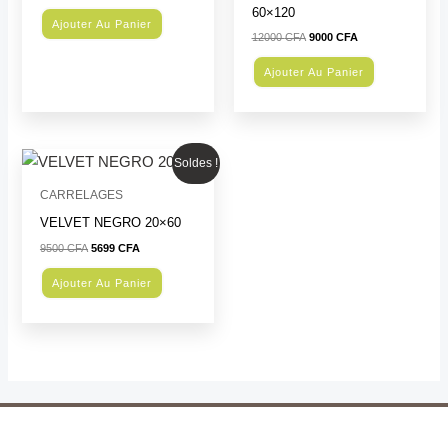
60×120
Ajouter Au Panier
12000
CFA
9000
CFA
Ajouter Au Panier
Le
Le
Soldes !
prix
prix
initial
actuel
CARRELAGES
était :
est :
9500 CFA.
5699 CFA.
VELVET NEGRO 20×60
9500
CFA
5699
CFA
Ajouter Au Panier