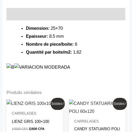
Description
Dimension:
25×70
Epaisseur:
8.5 mm
Nombre de piece/boite:
6
Quantité par boite/m2:
1.62
Produits similaires
Le
Le
Le
Le
Soldes !
Soldes !
prix
prix
prix
prix
initial
actuel
initial
actuel
CARRELAGES
était :
est :
était :
est :
14500 CFA.
11600 CFA.
12000 CFA.
9000 CFA.
CARRELAGES
LIENZ GRIS 100×100
CANDY STATUARIO POLI
14500
CFA
11600
CFA