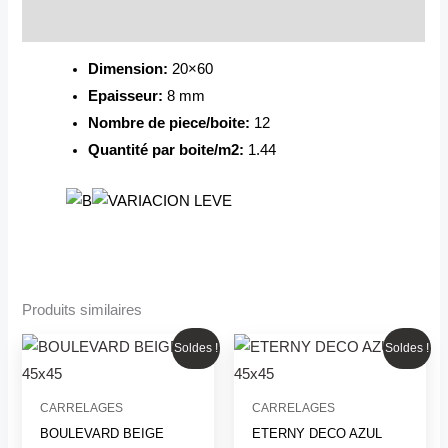
Description
Dimension:
20×60
Epaisseur:
8 mm
Nombre de piece/boite:
12
Quantité par boite/m2:
1.44
Produits similaires
Le
Le
Le
Le
Soldes !
Soldes !
prix
prix
prix
prix
initial
actuel
initial
actuel
était :
est :
était :
est :
12500 CFA.
10000 CFA.
10000 CFA.
6500 CFA.
CARRELAGES
CARRELAGES
BOULEVARD BEIGE
ETERNY DECO AZUL