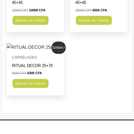
45×45
45×45
12500
CFA
10000
CFA
10000
CFA
6500
CFA
Ajouter Au Panier
Ajouter Au Panier
Le
Le
Soldes !
prix
prix
initial
actuel
CARRELAGES
était :
est :
9000 CFA.
6300 CFA.
RITUAL DECOR 25×70
9000
CFA
6300
CFA
Ajouter Au Panier